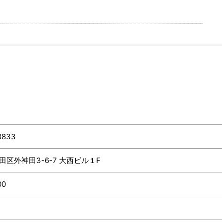
8833
区外神田3-6-7 大西ビル１F
00