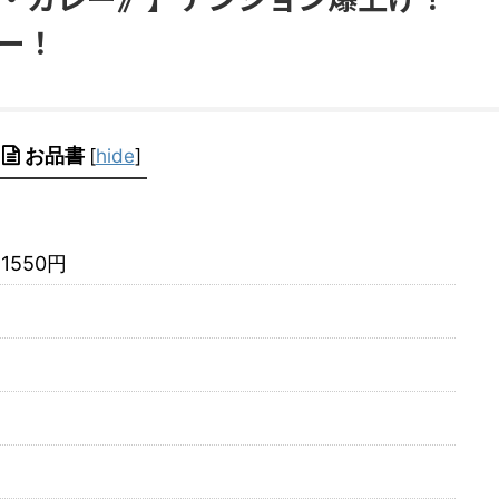
レー！
お品書
[
hide
]
1550円
ー