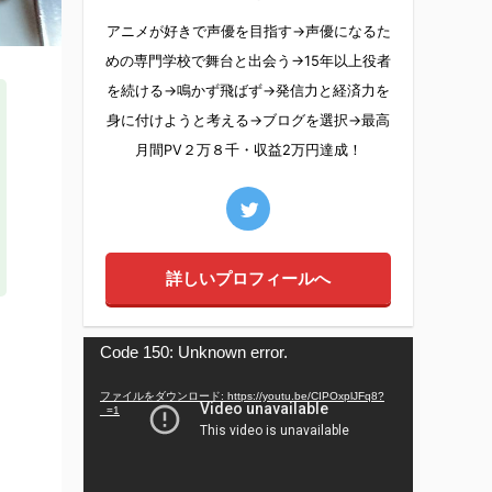
アニメが好きで声優を目指す→声優になるた
めの専門学校で舞台と出会う→15年以上役者
を続ける→鳴かず飛ばず→発信力と経済力を
身に付けようと考える→ブログを選択→最高
月間PV２万８千・収益2万円達成！
詳しいプロフィールへ
動
Code 150: Unknown error.
画
プ
ファイルをダウンロード: https://youtu.be/CIPOxplJFq8?
_=1
レ
ー
ヤ