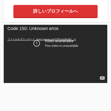
詳しいプロフィールへ
動
Code 150: Unknown error.
画
プ
ファイルをダウンロード: https://youtu.be/CIPOxplJFq8?_=1
レ
ー
ヤ
ー