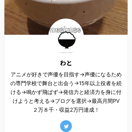
わと
アニメが好きで声優を目指す→声優になるため
の専門学校で舞台と出会う→15年以上役者を続
ける→鳴かず飛ばず→発信力と経済力を身に付
けようと考える→ブログを選択→最高月間PV
２万８千・収益2万円達成！