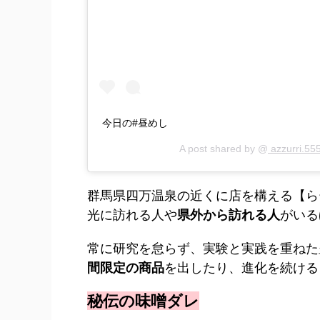
今日の#昼めし
A post shared by @
azzurri.55
群馬県四万温泉の近くに店を構える【ら
光に訪れる人や
県外から訪れる人
がいる
常に研究を怠らず、実験と実践を重ねた
間限定の商品
を出したり、進化を続ける
秘伝の味噌ダレ