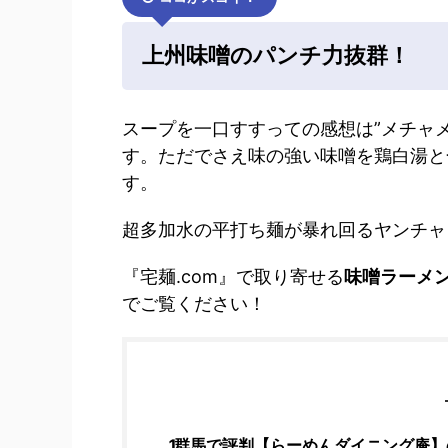
上州味噌のパンチ力抜群！
スープを一口すすっての感想は”メチャメ
す。ただでさえ味の強い味噌を鶏白湯と
す。
超多加水の平打ち麺が暴れ回るヤンチャ
『宅麺.com』で取り寄せる
味噌ラーメ
でご覧ください！
群馬で評判【らーめんダイニング庵】