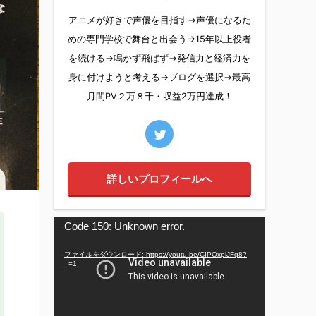
アニメが好きで声優を目指す→声優になるた
めの専門学校で舞台と出会う→15年以上役者
を続ける→鳴かず飛ばず→発信力と経済力を
身に付けようと考える→ブログを選択→最高
月間PV２万８千・収益2万円達成！
詳しいプロフィールへ
動
Code 150: Unknown error.
画
プ
ファイルをダウンロード: https://youtu.be/CIPOxplJFq8?
_=1
レ
ー
ヤ