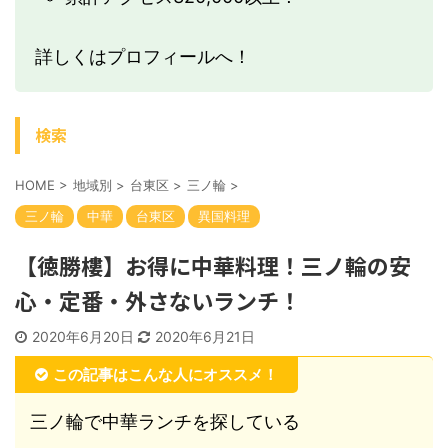
詳しくはプロフィールへ！
検索
HOME
>
地域別
>
台東区
>
三ノ輪
>
三ノ輪
中華
台東区
異国料理
【徳勝樓】お得に中華料理！三ノ輪の安
心・定番・外さないランチ！
2020年6月20日
2020年6月21日
この記事はこんな人にオススメ！
三ノ輪で中華ランチを探している