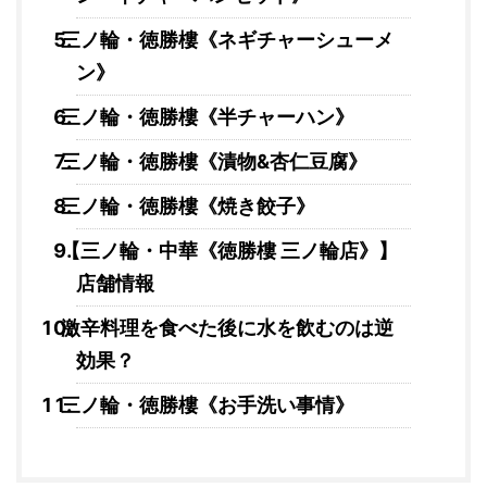
三ノ輪・徳勝樓《ネギチャーシューメ
ン》
三ノ輪・徳勝樓《半チャーハン》
三ノ輪・徳勝樓《漬物&杏仁豆腐》
三ノ輪・徳勝樓《焼き餃子》
【三ノ輪・中華《徳勝樓 三ノ輪店》】
店舗情報
激辛料理を食べた後に水を飲むのは逆
効果？
三ノ輪・徳勝樓《お手洗い事情》