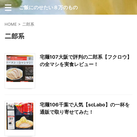
ご飯にのせたい８万のもの
HOME
>
二郎系
二郎系
宅麺107大阪で評判の二郎系【フクロウ】
の全マシを実食レビュー！
宅麺106千葉で人気【scLabo】の一杯を
通販で取り寄せてみた！