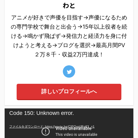
わと
アニメが好きで声優を目指す→声優になるため
の専門学校で舞台と出会う→15年以上役者を続
ける→鳴かず飛ばず→発信力と経済力を身に付
けようと考える→ブログを選択→最高月間PV
２万８千・収益2万円達成！
詳しいプロフィールへ
動
Code 150: Unknown error.
画
プ
ファイルをダウンロード: https://youtu.be/CIPOxplJFq8?_=1
レ